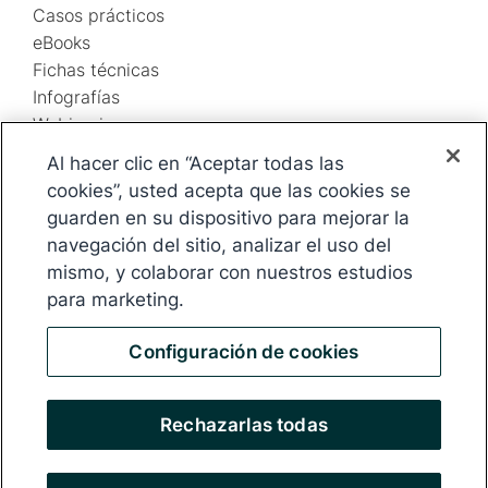
Casos prácticos
eBooks
Fichas técnicas
Infografías
Webinarios
Según necesidad
Al hacer clic en “Aceptar todas las
Empresas
cookies”, usted acepta que las cookies se
Agencias de RR. PP.
guarden en su dispositivo para mejorar la
Ayuda
navegación del sitio, analizar el uso del
Ayuda RI
mismo, y colaborar con nuestros estudios
Ayuda de RR. PP.
para marketing.
F
Configuración de cookies
Iniciar sesión
Seguridad
Información legal
o
Privacidad
o
Rechazarlas todas
t
© 2026 Digital Media Innovations, LLC. Todos los derechos reservados.