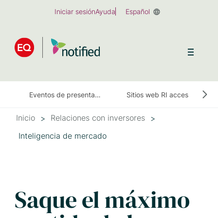
Skip
Iniciar sesión
Ayuda
Español
to
main
content
Eventos de presentación de resultados financieros
Sitios web RI accesibles
Inicio
Relaciones con inversores
Inteligencia de mercado
Saque el máximo