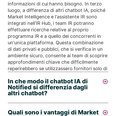
informazioni di cui hanno bisogno. In terzo
luogo, a differenza di altri chatbot IA, poiché
Market Intelligence e l'assistente IR sono
integrati nell'IR Hub, i team IR potranno
effettuare ricerche relative al proprio
programma IR e a quello dei concorrenti in
un'unica piattaforma. Questa combinazione
di dati privati e pubblici, che si verifica in un
ambiente sicuro, consente ai team di scoprire
approfondimenti chiave che difficilmente
reperirebbero se utilizzassero fornitori solo di
dati esterni.
In che modo il chatbot IA di
Notified si differenzia dagli
altri chatbot?
Il chatbot IA di Notified, ovvero l'assistente
Quali sono i vantaggi di Market
IR, è stato creato appositamente per