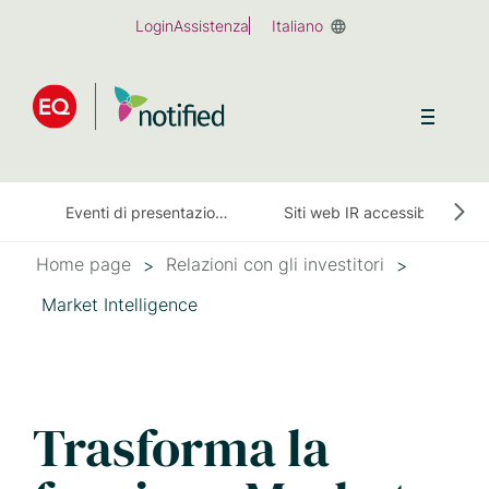
Skip
Login
Assistenza
Italiano
to
main
content
Eventi di presentazione dei risultati finanziari
Siti web IR accessibili
Home page
Relazioni con gli investitori
Market Intelligence
Trasforma la