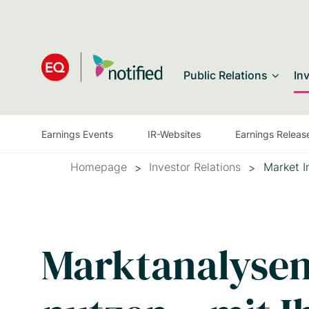
Skip
to
main
Public Relations
In
content
Earnings Events
IR-Websites
Earnings Releas
Homepage
Investor Relations
Market I
Marktanalysen 